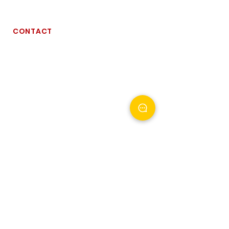
CONTACT
경기도 시흥시 엠티브이북로 187
Phone
031 8049 3256
Email
contact@gmkrecycling.com
RECYCLING SYSTEMS
리튬 이온 배터리 재활용 설비
냉장고/냉동고 재활용 설비
PP/PE 플라스틱 세척 설비
HDPE 보틀/용기 세척 설비
통
합 세척 설비
폐 타이어 재활용 설비