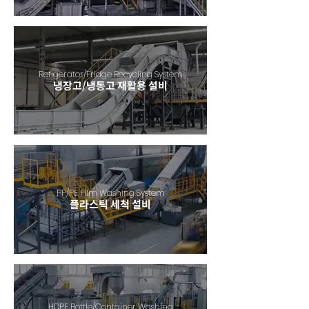
Refigerator/Fridge Recycling System
냉장고/냉동고 재활용 설비
PP/PE Film Washing System
​플라스틱 세척 설비
HDPE Bottle/Container Washing