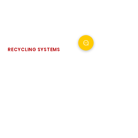
Phone
031 8049 3256
Email
contact@gmkrecycling.com
RECYCLING SYSTEMS
리튬 이온 배터리 재활용 설비
냉장고/냉동고 재활용 설비
PP/PE 플라스틱 세척 설비
HDPE 보틀/용기 세척 설비
통
합 세척 설비
폐 타이어 재활용 설비
폐 자동차 재활용 설비
산업 폐기물 재활용 설비