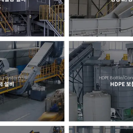
ing System
HDPE Bottle/Co
척 설비
HDPE 보